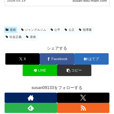
2026.03.19
susan-edu-math.com
分、いろんな答えが出てきて感じています。…
道徳
ジャングルジム
公平
公正
指導案
社会正義
道徳
シェアする
X
Facebook
はてブ
LINE
コピー
susan09133をフォローする