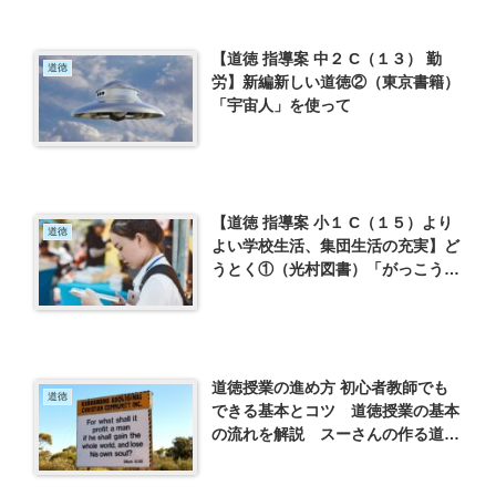
【道徳 指導案 中２ C（１３） 勤
道徳
労】新編新しい道徳②（東京書籍）
「宇宙人」を使って
【道徳 指導案 小１ C（１５）より
道徳
よい学校生活、集団生活の充実】ど
うとく①（光村図書）「がっこうだ
いすき」を使って
道徳授業の進め方 初心者教師でも
道徳
できる基本とコツ 道徳授業の基本
の流れを解説 スーさんの作る道徳
授業の流れ・発問・評価までを一気
に理解しよう