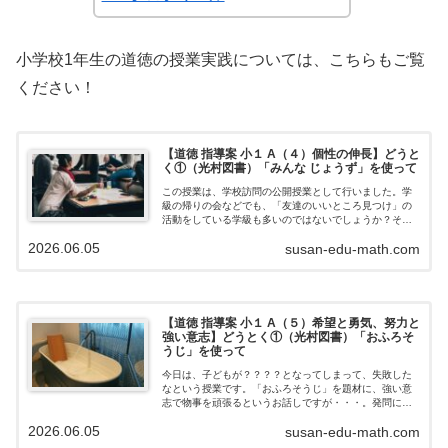
小学校1年生の道徳の授業実践については、こちらもご覧
ください！
【道徳 指導案 小１ A（４）個性の伸長】どうと
く①（光村図書）「みんな じょうず」を使って
この授業は、学校訪問の公開授業として行いました。学
級の帰りの会などでも、「友達のいいところ見つけ」の
活動をしている学級も多いのではないでしょうか？そこ
と関連させながら授業をすすめたいなと思いながら授業
2026.06.05
susan-edu-math.com
をしました。主題名じぶん、みんなのいいと…
【道徳 指導案 小１ A（５）希望と勇気、努力と
強い意志】どうとく①（光村図書）「おふろそ
うじ」を使って
今日は、子どもが？？？？となってしまって、失敗した
なという授業です。「おふろそうじ」を題材に、強い意
志で物事を頑張るというお話しですが・・・。発問に対
して「なんで、先生こんなことを聞くの？」と児童がな
2026.06.05
susan-edu-math.com
ってしまいました。さて、どんな授業だった…