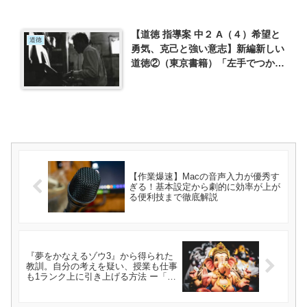
【道徳 指導案 中２ A（４）希望と
道徳
勇気、克己と強い意志】新編新しい
道徳②（東京書籍）「左手でつかん
だ音楽」を使って
【作業爆速】Macの音声入力が優秀す
ぎる！基本設定から劇的に効率が上が
る便利技まで徹底解説
『夢をかなえるゾウ3』から得られた
教訓。自分の考えを疑い、授業も仕事
も1ランク上に引き上げる方法 ー「夢
をかなえるゾウ3 ブラックガネーシャ
の教え」（水野 敬也）を読んで、挑