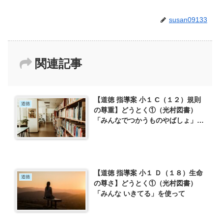
susan09133
関連記事
【道徳 指導案 小１ C（１２）規則
道徳
の尊重】どうとく①（光村図書）
「みんなでつかうものやばしょ」を
使って
【道徳 指導案 小１ Ｄ（１８）生命
道徳
の尊さ】どうとく①（光村図書）
「みんな いきてる」を使って