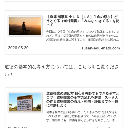
【道徳 指導案 小１ Ｄ（１８）生命の尊さ】ど
うとく①（光村図書）「みんな いきてる」を使
って
今回は、D項目「生命の尊さ」について勉強をします。け
れど、実は、D項目の授業をするのは自信がありません。
A項目の自分自身に関すること、B項目の他者との関わ
り、C項目の社会との関わりなら、児童生徒の生活体験か
2026.05.20
susan-edu-math.com
ら考えられる事が多く、発問もいろい…
道徳の基本的な考え方については、こちらをご覧くださ
い！
道徳授業の進め方 初心者教師でもできる基本と
コツ 道徳授業の基本の流れを解説 スーさん
の作る道徳授業の流れ・発問・評価までを一気
に理解しよう
何本も授業の記録を書いて、たくさんの方に読んでもら
っています。道徳が教科化されて、5年以上経っていま
す。通知表にも、評価を書くようにもなりました。道徳
って難しいのですが、数学のように答えが一意ではない