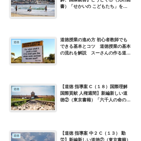
書）「せかいの こどもたち」を使
って
道徳授業の進め方 初心者教師でも
道徳
できる基本とコツ 道徳授業の基本
の流れを解説 スーさんの作る道徳
授業の流れ・発問・評価までを一気
に理解しよう
【道徳 指導案 C（１８）国際理解
道徳
国際貢献 人権週間】新編新しい道
徳②（東京書籍）「六千人の命のビ
ザ」を使って
【道徳 指導案 中２ C（１３） 勤
道徳
労】新編新しい道徳②（東京書籍）