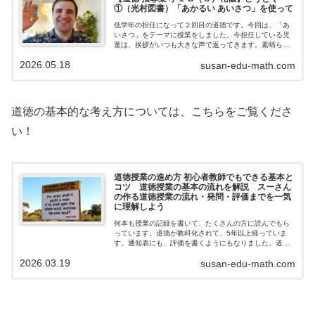
①（光村図書）「あかるい あいさつ」を使って
低学年の担任になって２回目の道徳です。今回は、「あ
いさつ」をテーマに授業をしました。今担任している児
童は、挨拶がいつも大きな声で返ってきます。素晴らし
い姿を認めつつ、「なぜ、挨拶は大事なんだろう？」と
2026.05.18
susan-edu-math.com
いうところまで考えさせたいと思って授業を…
道徳の基本的な考え方については、こちらをご覧くださ
い！
道徳授業の進め方 初心者教師でもできる基本と
コツ 道徳授業の基本の流れを解説 スーさん
の作る道徳授業の流れ・発問・評価までを一気
に理解しよう
何本も授業の記録を書いて、たくさんの方に読んでもら
っています。道徳が教科化されて、5年以上経っていま
す。通知表にも、評価を書くようにもなりました。道徳
って難しいのですが、数学のように答えが一意ではない
2026.03.19
susan-edu-math.com
分、いろんな答えが出てきて感じています。…