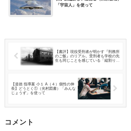
「宇宙人」を使って
【書評】現役受刑者が明かす『刑務所
のご飯』のリアル。受刑者も学校の先
生も同じことを感じている「縦割り行
政」の違和感ー「獄食: 読書と夜桜が
好きなベテラン受刑者」（富士乃夜
桜）を読んでー
【道徳 指導案 小１ A（４）個性の伸
長】どうとく①（光村図書）「みんな
じょうず」を使って
コメント