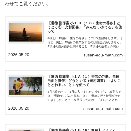
わせてご覧ください。
【道徳 指導案 小１ Ｄ（１８）生命の尊さ】ど
うとく①（光村図書）「みんな いきてる」を使
って
今回は、D項目「生命の尊さ」について勉強をします。け
れど、実は、D項目の授業をするのは自信がありません。
A項目の自分自身に関すること、B項目の他者との関わ
り、C項目の社会との関わりなら、児童生徒の生活体験か
2026.05.20
susan-edu-math.com
ら考えられる事が多く、発問もいろい…
【道徳 指導案 小１ A（１）善悪の判断、自律、
自由と責任】どうとく①（光村図書）「よいこ
ととわるいこと」を使って
4月も終わって、5月に入りました。少しずつ、教室もで
き、授業のリズムも作れてきて、道徳を行う時間が増え
てきました。さて、今回扱ったのは、「よいこととわる
いこと」です。絵の中で、子どもたちがいろんな行動を
2026.05.20
susan-edu-math.com
しています。絵の中で、よいことと悪いこ…
【道徳 指導案 小１ B（８）礼儀】どうとく