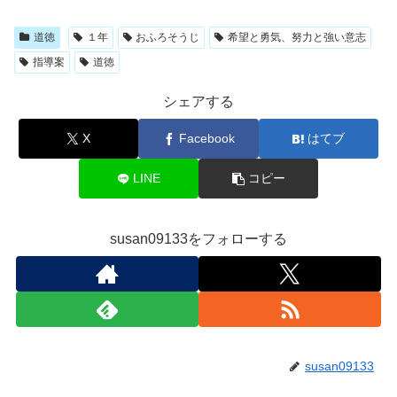
道徳
１年
おふろそうじ
希望と勇気、努力と強い意志
指導案
道徳
シェアする
X
Facebook
はてブ
LINE
コピー
susan09133をフォローする
susan09133