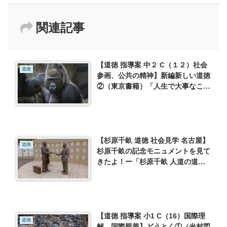
関連記事
【道徳 指導案 中２ C（１２）社会
道徳
参画、公共の精神】新編新しい道徳
②（東京書籍）「人生で大事なこと
は、みんなゴリラから教わった」を
使って
【杉原千畝 道徳 社会見学 名古屋】
道徳
杉原千畝の記念モニュメントを見て
きたよ！ー「杉原千畝 人道の道」
「杉原千畝広場 センポ・スギハ
ラ・メモリアル」を訪れてー
【道徳 指導案 小1 C（16）国際理
道徳
解、国際親善】どうとく①（光村図