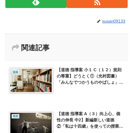
susan09133
関連記事
【道徳 指導案 小１ C（１２）規則
道徳
の尊重】どうとく①（光村図書）
「みんなでつかうものやばしょ」を
使って
【道徳 指導案 A（３）向上心、個
道徳
性の伸長 中2】新編新しい道徳
②「私は十四歳」を使っての授業記
録