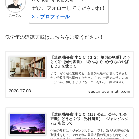
ぜひ、フォローしてくださいね！
スーさん
X：プロフィール
低学年の道徳実践はこちらをご覧ください！
【道徳 指導案 小１ C（１２）規則の尊重】どう
とく①（光村図書）「みんなでつかうものやば
しょ」を使って
さて、だんだん道徳でも、お話的な教材が増えてきまし
た。学校生活も慣れてきたところで、一度その使い方は
正しいか、独りよがりになっていないか、振り返りたい
とことですね。今回は「みんなでつかうものやばしょ」
2026.07.08
susan-edu-math.com
を使って、考えてみましょう。主題名みんな…
【道徳 指導案 小１ C（11）公正、公平、社会
正義】どうとく①（光村図書）「ジャングルジ
ム」を使って
今回の教材は「ジャングルジム」です。3びきの動物の役
割演技をして、それぞれの登場人物の気持ちを考えると