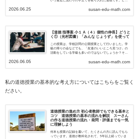
いう最近に流行りの手立てを取り入れた道徳です。どん
な授業になるのでしょうか？主題名だれに たいして
2026.06.25
susan-edu-math.com
も C（11）公正、公平、社会正義ねらい…
【道徳 指導案 小１ A（４）個性の伸長】どうと
く①（光村図書）「みんな じょうず」を使って
この授業は、学校訪問の公開授業として行いました。学
級の帰りの会などでも、「友達のいいところ見つけ」の
活動をしている学級も多いのではないでしょうか？そこ
と関連させながら授業をすすめたいなと思いながら授業
2026.06.05
susan-edu-math.com
をしました。主題名じぶん、みんなのいいと…
私の道徳授業の基本的な考え方についてはこちらをご覧く
ださい。
道徳授業の進め方 初心者教師でもできる基本と
コツ 道徳授業の基本の流れを解説 スーさん
の作る道徳授業の流れ・発問・評価までを一気
に理解しよう
何本も授業の記録を書いて、たくさんの方に読んでもら
っています。道徳が教科化されて、5年以上経っていま