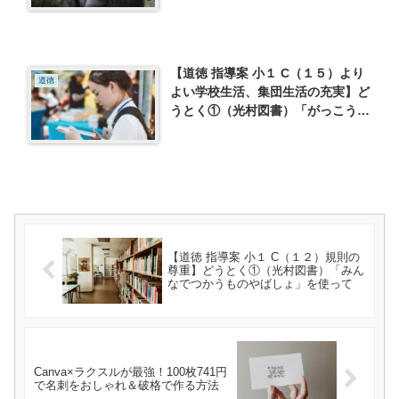
使って
【道徳 指導案 小１ C（１５）より
道徳
よい学校生活、集団生活の充実】ど
うとく①（光村図書）「がっこうだ
いすき」を使って
【道徳 指導案 小１ C（１２）規則の
尊重】どうとく①（光村図書）「みん
なでつかうものやばしょ」を使って
Canva×ラクスルが最強！100枚741円
で名刺をおしゃれ＆破格で作る方法