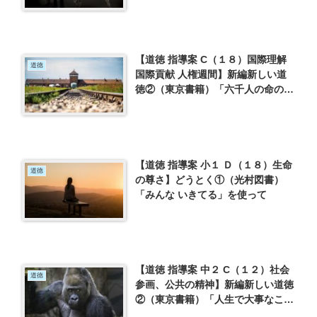
【道徳 指導案 C（１８）国際理解
道徳
国際貢献 人権週間】新編新しい道
徳②（東京書籍）「六千人の命のビ
ザ」を使って
【道徳 指導案 小１ Ｄ（１８）生命
道徳
の尊さ】どうとく①（光村図書）
「みんな いきてる」を使って
【道徳 指導案 中２ C（１２）社会
道徳
参画、公共の精神】新編新しい道徳
②（東京書籍）「人生で大事なこと
は、みんなゴリラから教わった」を