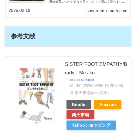
道徳教育につかえるなと思ってとても面白く読みまし
た。2巻を読んで、1巻よりも広いテーマや価値観につい
2025.02.19
susan-edu-math.com
て考えてしまいました。今日は読書の感想を…
参考文献
SISTER“FOOT”EMPATHY/B
rady，Mikako
created by
Rinker
¥1,760
(2026/08/06 16:28:49時
点 楽天市場調べ-
詳細)
Kindle
Amazon
楽天市場
Yahooショッピング