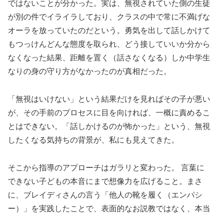
ではないことが分かった。実は、無視されていた側の生徒
が別の件でイライラしており、クラスの中で常に不満げな
オーラを放っていたのだという。勇気を出して話しかけて
もつっけんどんな態度を取られ、どう接していいか分から
なくなった結果、距離を置く（話さなくなる）しか中学生
なりの身の守り方がなかったのが真相だった。
「無視はいけない」という結果だけを見ればその子が悪い
が、その手前のプロセスに目を向ければ、一概に責めるこ
とはできない。「話しかけるのが怖かった」という、無視
したくなる気持ちの背景が、私にも見えてきた。
そこから指導のアプローチはガラリと変わった。 言葉に
できない子どもの本音にまで想像力を広げること。まさ
に、ブレイディさんの言う「他人の靴を履く（エンパシ
ー）」を実践したことで、表面的なお説教ではなく、本当