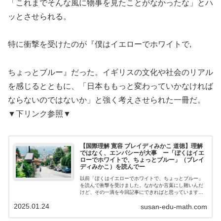
「これまでそんな風に物事を見たことがなかったな」とハ
ッとさせられる。
特に衝撃を受けたのが『僕はイエローでホワイトで,
ちょっとブルー』だった。イギリスの文化や社会のリアル
を感じるとともに、「日本ももっと変わっていかなければ
ならないのではないか」と強く考えさせられた一冊だ。
▼下リンク参照▼
【国際理解 寛容 ブレイディみかこ 道徳】理解
ではなく、エンパシーが大事 ー「ぼくはイエ
ローでホワイトで、ちょっとブルー」（ブレイ
ディみかこ）を読んでー
以前「ぼくはイエローでホワイトで、ちょっとブルー」
を読んで衝撃を受けました。なかなか言葉にし難いんだ
けど、その一滴を今回記事にできればと思っています。
外国にルーツを持つ生徒が増えて、同じ教室で勉強をす
2025.01.24
susan-edu-math.com
るという光景が当たり前になってきました。…