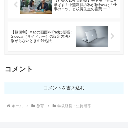
【社会人10年目の壁】モヤモヤを吹き
飛ばす！中堅教員の私が救われた「仕
事のコツ」と校長先生の言葉 ー「社
会人10年目の壁を乗り越える仕事のコ
ツ 〈 若手でもベテランでもない中堅
社員の教科書 〉（河野英太郎）を読
んで」ー
【超便利】Macの画面をiPadに拡張！
Sidecar（サイドカー）の設定方法と
繋がらないときの対処法
コメント
コメントを書き込む
ホーム
教育
学級経営・生徒指導