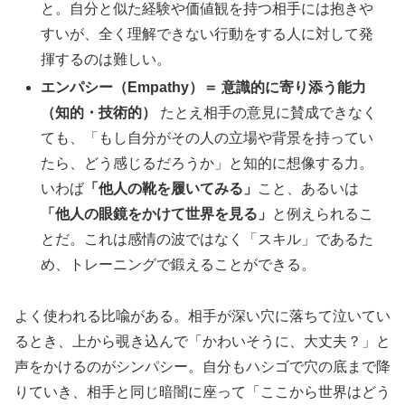
と。自分と似た経験や価値観を持つ相手には抱きや
すいが、全く理解できない行動をする人に対して発
揮するのは難しい。
エンパシー（Empathy）＝ 意識的に寄り添う能力
（知的・技術的）
たとえ相手の意見に賛成できなく
ても、「もし自分がその人の立場や背景を持ってい
たら、どう感じるだろうか」と知的に想像する力。
いわば
「他人の靴を履いてみる」
こと、あるいは
「他人の眼鏡をかけて世界を見る」
と例えられるこ
とだ。これは感情の波ではなく「スキル」であるた
め、トレーニングで鍛えることができる。
よく使われる比喩がある。相手が深い穴に落ちて泣いてい
るとき、上から覗き込んで「かわいそうに、大丈夫？」と
声をかけるのがシンパシー。自分もハシゴで穴の底まで降
りていき、相手と同じ暗闇に座って「ここから世界はどう