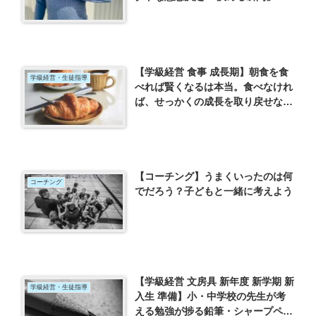
思考法（安藤広大）を読んでー
【学級経営 食事 成長期】朝食を食
学級経営・生徒指導
べれば賢くなるは本当。食べなけれ
ば、せっかくの成長を取り戻せな
い。
【コーチング】うまくいったのは何
コーチング
でだろう？子どもと一緒に考えよう
【学級経営 文房具 新年度 新学期 新
学級経営・生徒指導
入生 準備】小・中学校の先生が考
える勉強が捗る鉛筆・シャープペン