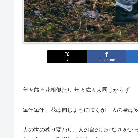
X
Facebook
年々歳々花相似たり 年々歳々人同じからず
毎年毎年、花は同じように咲くが、人の身は
人の世の移り変わり、人の命のはかなさをい