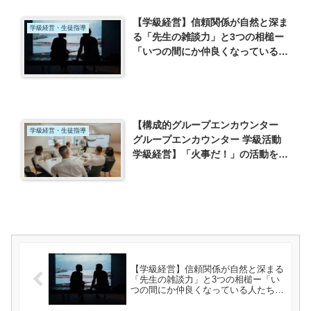
【学級経営】信頼関係が自然と深ま
学級経営・生徒指導
る「先生の雑談力」と3つの相槌ー
「いつの間にか仲良くなっている人
たちの世界」（野口敏）を読んでー
【構成的グループエンカウンター
学級経営・生徒指導
グループエンカウンター 学級活動
学級経営】「火事だ！」の活動を通
して、友達の意見を聞けるようにな
ろう。
【学級経営】信頼関係が自然と深まる
「先生の雑談力」と3つの相槌ー「い
つの間にか仲良くなっている人たちの
世界」（野口敏）を読んでー