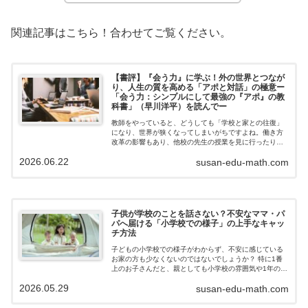
関連記事はこちら！合わせてご覧ください。
【書評】『会う力』に学ぶ！外の世界とつなが
り、人生の質を高める「アポと対話」の極意ー
「会う力：シンプルにして最強の『アポ』の教
科書」（早川洋平）を読んでー
教師をやっていると、どうしても「学校と家との往復」
になり、世界が狭くなってしまいがちですよね。働き方
改革の影響もあり、他校の先生の授業を見に行ったり、
研究会に足を運んだりする若手教員も減っているように
2026.06.22
susan-edu-math.com
感じます。しかし私は、「直接人に会い、空…
子供が学校のことを話さない？不安なママ・パ
パへ届ける「小学校での様子」の上手なキャッ
チ方法
子どもの小学校での様子がわからず、不安に感じている
お家の方も少なくないのではないでしょうか？ 特に1番
上のお子さんだと、親としても小学校の雰囲気や1年の流
れがわからず、不安が募ることもあるでしょう。「学校
2026.05.29
susan-edu-math.com
で楽しく過ごせているのかな？」 「お…