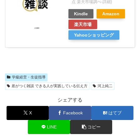
点 楽天市場調べ-
詳細)
Kindle
Amazon
楽天市場
Yahooショッピング
学級経営・生徒指導
差がつく雑談 できる人が実践している伝え方
河上純二
シェアする
X
Facebook
はてブ
LINE
コピー