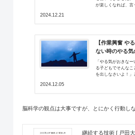
が楽しくなれば、言
かというと、脳の快楽
2024.12.21
【作業興奮 や
ない時のやる気
「やる気がおきなー
る子どもでそんなこ
を出しなさいよ！」
す。やる気を作る仕組
2024.12.05
脳科学の観点は大事ですが、とにかく行動し
継続する技術 [ 戸田大