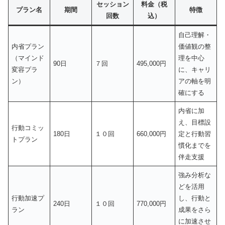
セッション
料金（税
プラン名
期間
特徴
回数
込）
自己理解・
内省プラン
価値観の整
（マインド
理を中心
90日
７回
495,000円
変容プラ
に、キャリ
ン）
アの軸を明
確にする
内省に加
え、目標設
行動コミッ
180日
１０回
660,000円
定と行動習
トプラン
慣化までを
伴走支援
強み分析な
どを活用
行動加速プ
し、行動と
240日
１０回
770,000円
ラン
成果をさら
に加速させ