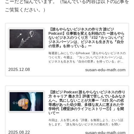
こーだと悩んでいます。（悩んでいる内容は以下の記事を
ご笑覧ください。）
【誰もやらないビジネスの作り方 誰ビジ
Podcast】仕事観を変える利他の力 ー誰もやら
ないビジネスのつくり方「#32 ”カッコいい”ビ
ジネスパーソンは、ビジネスも生き方も『自分
の世界』を持っている」ー
毎週楽しみにしているPodcast「誰もやらないビジネスの
つくり方」今週は、「”カッコいい”ビジネスパーソンは、
ビジネスも生き方も『自分の世界』を持っている」がテ
ーマでした。世の中、いろんなビジネス書が出ていま
2025.12.08
susan-edu-math.com
す。本屋に行けば「かっこいい経...
【誰ビジ Podcast 誰もやらないビジネスの作り
方 キャリア 働き方】評価で苦しんでいるみなさ
んへ。気にしないことが大事ー「#25 兄への劣
等感があった幼少期、多様な友人に恵まれた中
学時代【櫻堂渉のライフヒストリー①】」を聞
いてー
今回は、人を苦しめる「評価」を無視しよう。という話
をします。「誰も知らないビジネスの進め方」を聞い
て、思ったことを書きたいと思います。今回のエピソー
2025.08.22
susan-edu-math.com
ドはビジネスから離れて、パーソナリティの櫻堂さんの