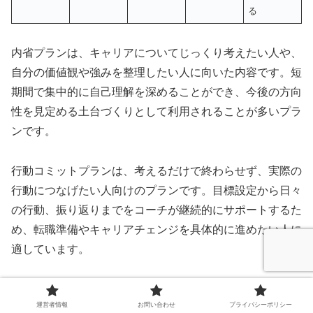
る
内省プランは、キャリアについてじっくり考えたい人や、
自分の価値観や強みを整理したい人に向いた内容です。短
期間で集中的に自己理解を深めることができ、今後の方向
性を見定める土台づくりとして利用されることが多いプラ
ンです。
行動コミットプランは、考えるだけで終わらせず、実際の
行動につなげたい人向けのプランです。目標設定から日々
の行動、振り返りまでをコーチが継続的にサポートするた
め、転職準備やキャリアチェンジを具体的に進めたい人に
適しています。
行動加速プランは、より長期的な支援を受けながら、自分
運営者情報
お問い合わせ
プライバシーポリシー
の強みを最大限に活かしたキャリア形成を目指すプランで