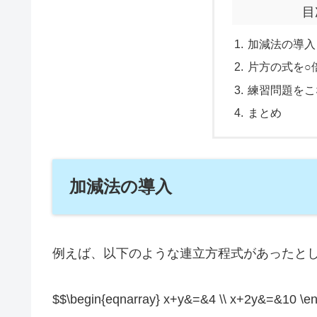
目
加減法の導入
片方の式を○
練習問題をこ
まとめ
加減法の導入
例えば、以下のような連立方程式があったと
$$\begin{eqnarray} x+y&=&4 \\ x+2y&=&10 \e