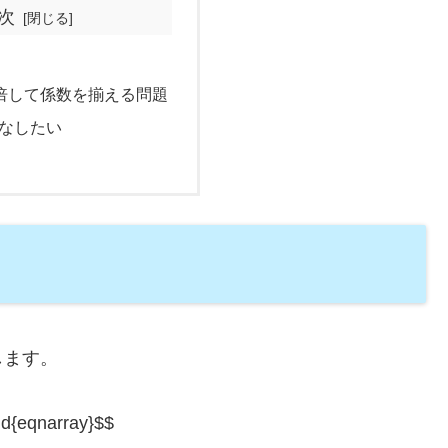
次
倍して係数を揃える問題
なしたい
します。
nd{eqnarray}$$