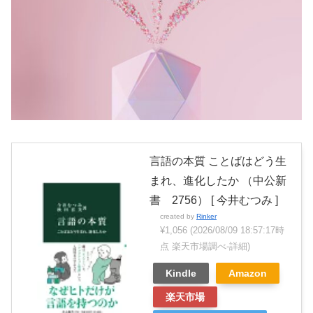
言語の本質 ことばはどう生
まれ、進化したか （中公新
書 2756） [ 今井むつみ ]
created by
Rinker
¥1,056
(2026/08/09 18:57:17時
点 楽天市場調べ-
詳細)
Kindle
Amazon
楽天市場