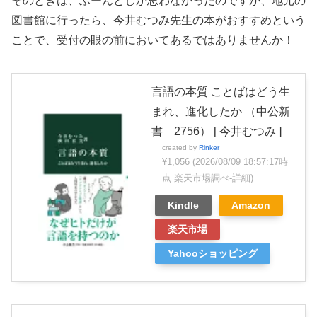
そのときは、ふーんとしか思わなかったのですが、地元の
図書館に行ったら、今井むつみ先生の本がおすすめという
ことで、受付の眼の前においてあるではありませんか！
言語の本質 ことばはどう生
まれ、進化したか （中公新
書 2756） [ 今井むつみ ]
created by
Rinker
¥1,056
(2026/08/09 18:57:17時
点 楽天市場調べ-
詳細)
Kindle
Amazon
楽天市場
Yahooショッピング