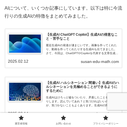
AIについて、いくつか記事にしています。以下は特に今流
行りの生成AIの特徴をまとめてみました。
【生成AI ChatGPT Copilot】生成AIの得意なこ
と・苦手なこと
最近生成AIの発達が凄まじいです。画像を作ってくれた
り、動画を作ってくれたりする生成AIも出てきました。
さて、今回は、ChatGPTやCopilotを代表する文章生成AI
についてみていこうと思います。生成AIって結構間違っ
2025.02.12
susan-edu-math.com
たことを言ったり、...
【生成AI ハルシネーション 間違い】生成AIのハ
ルシネーションを見極めることができるように
するために
生成AIはけろっと嘘をついたり、矛盾したことを言った
りします。読んでいてあれ？と気づければいいのです
が、気づかないこともよくあります。生成AIの間違いを
「ハルシネーション（幻覚）」といいます。ハルシネー
2025.02.14
susan-edu-math.com
ションを見破るのは、使い手である人間が...
運営者情報
お問い合わせ
プライバシーポリシー