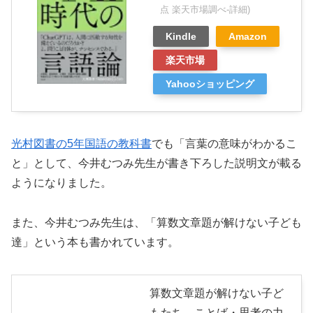
点 楽天市場調べ-
詳細)
Kindle
Amazon
楽天市場
Yahooショッピング
光村図書の5年国語の教科書
でも「言葉の意味がわかるこ
と」として、今井むつみ先生が書き下ろした説明文が載る
ようになりました。
また、今井むつみ先生は、「算数文章題が解けない子ども
達」という本も書かれています。
算数文章題が解けない子ど
もたち ことば・思考の力