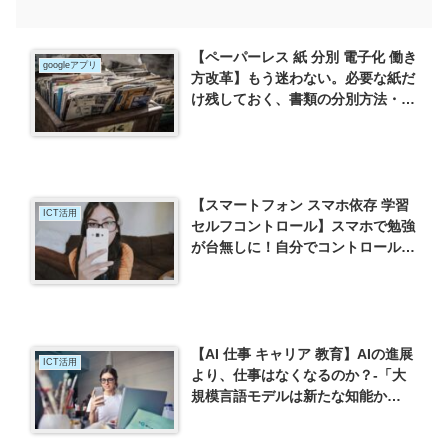
【ペーパーレス 紙 分別 電子化 働き
googleアプリ
方改革】もう迷わない。必要な紙だ
け残しておく、書類の分別方法・保
存方法
【スマートフォン スマホ依存 学習
ICT活用
セルフコントロール】スマホで勉強
が台無しに！自分でコントロールを
できるようになろう
【AI 仕事 キャリア 教育】AIの進展
ICT活用
より、仕事はなくなるのか？-「大
規模言語モデルは新たな知能か
ChatGPTが変えた世界」を読んで-