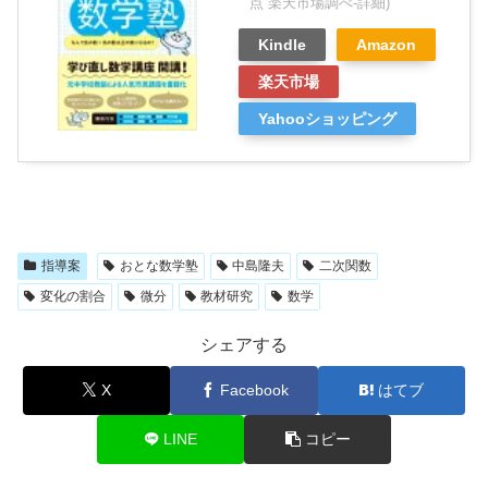
点 楽天市場調べ-
詳細)
Kindle
Amazon
楽天市場
Yahooショッピング
指導案
おとな数学塾
中島隆夫
二次関数
変化の割合
微分
教材研究
数学
シェアする
X
Facebook
はてブ
LINE
コピー