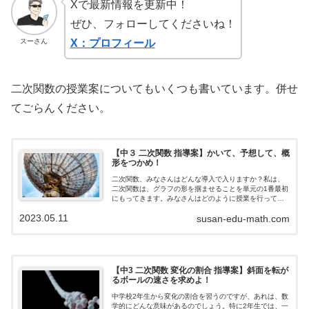
Xで最新情報を更新中！
ぜひ、フォローしてくださいね！
スーさん
X：プロフィール
二次関数の授業案についてもいくつも書いています。併せ
てごらんください。
【中３ 二次関数 指導案】かいて、予想して、概
形をつかめ！
二次関数、みなさんはどんな導入で入りますか？私は、
二次関数は、グラフの形を掴ませることを単元の1番最初
にもってきます。みなさんはどのように授業を行ってい
ますか？二次関数は子どもにとって初めて見る形二次関
2023.05.11
susan-edu-math.com
数は、いままでのグラフの学習とは大きく...
【中3 二次関数 変化の割合 指導案】斜面を転が
るボールの速さを求めよ！
中学校2年生から変化の割合を習うのですが、あれは、数
学的にどんな意味があるのでしょう。特に2年生では、一