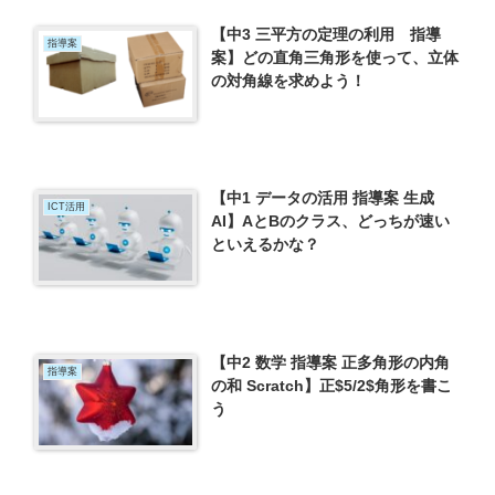
【中3 三平方の定理の利用 指導
指導案
案】どの直角三角形を使って、立体
の対角線を求めよう！
【中1 データの活用 指導案 生成
ICT活用
AI】AとBのクラス、どっちが速い
といえるかな？
【中2 数学 指導案 正多角形の内角
指導案
の和 Scratch】正$5/2$角形を書こ
う