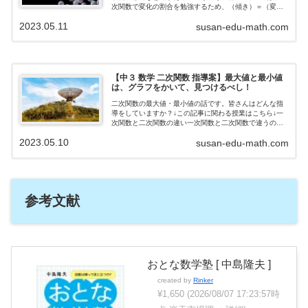
次関数で変化の割合を勉強するため、（傾き）＝（変化
の割合）となり、覚えましょうと話して終わってしまう
2023.05.11
susan-edu-math.com
ことも多いと思います。本当は、中3の...
【中３ 数学 二次関数 指導案】最大値と最小値
は、グラフをかいて、見つけるべし！
二次関数の最大値・最小値の話です。皆さんはどんな指
導をしていますか？↓この記事に関わる授業はこちら↓一
次関数と二次関数の違い一次関数と二次関数で違うの
が、変域の始点と終点が最大値・最小値にならない場合
2023.05.10
susan-edu-math.com
があるということです。子どもは無意識に、...
参考文献
おとな数学塾 [ 中島隆夫 ]
created by
Rinker
¥1,650
(2026/08/07 17:23:57時