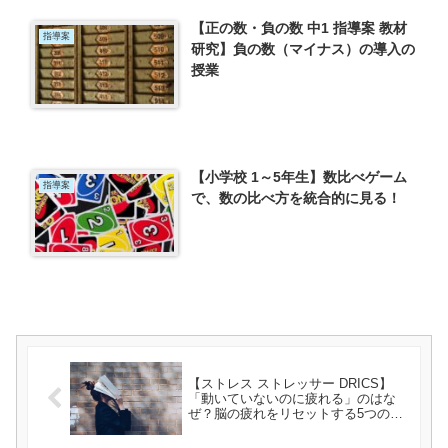
【正の数・負の数 中1 指導案 教材
指導案
研究】負の数（マイナス）の導入の
授業
【小学校 1～5年生】数比べゲーム
指導案
で、数の比べ方を統合的に見る！
【ストレス ストレッサー DRICS】
「動いていないのに疲れる」のはな
ぜ？脳の疲れをリセットする5つの習
慣ー「疲労学 毎日がんばるあなたの
ための」（片野秀樹）を読んでー