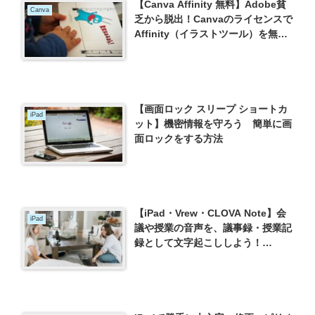
【Canva Affinity 無料】Adobe貧
Canva
乏から脱出！Canvaのライセンスで
Affinity（イラストツール）を無料
で使おう！
【画面ロック スリープ ショートカ
iPad
ット】機密情報を守ろう 簡単に画
面ロックをする方法
【iPad・Vrew・CLOVA Note】会
iPad
議や授業の音声を、議事録・授業記
録として文字起こししよう！
（2024.02.24更新）