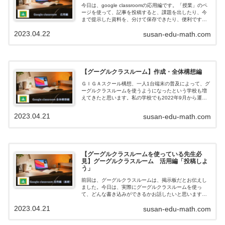
今日は、google classroomの応用編です。「授業」のペ
ージを使って、記事を投稿すると、課題を出したり、今
まで提示した資料を、分けて保存できたり、便利です。
今回は、その機能を紹介します。掲示板の使い方に慣れ
2023.04.22
susan-edu-math.com
たときに、ぜひこのページ...
【グーグルクラスルーム】作成・全体構想編
ＧＩＧＡスクール構想、一人1台端末の普及によって、グ
ーグルクラスルームを使うようになったという学校も増
えてきたと思います。私の学校でも2022年9月から運用
が始まりました。使用するにあたって、クラスルームを
どう作ればいいの？どんな機能がある...
2023.04.21
susan-edu-math.com
【グーグルクラスルームを使っている先生必
見】グーグルクラスルーム 活用編「投稿しよ
う」
前回は、グーグルクラスルームは、掲示板だとお伝えし
ました。今日は、実際にグーグルクラスルームを使っ
て、どんな書き込みができるかお話したいと思います。⇓
関連記事はこちら⇓実際に書き込んでみようクラスルーム
2023.04.21
susan-edu-math.com
を一つ選ぶと以下のような画面が出てきま...