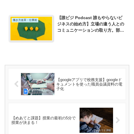
【誰ビジ Podcast 誰もやらないビ
働き方改革・仕事術
ジネスの始め方】立場の違う人との
コミュニケーションの取り方。部下
とのコミュニケーションの取り方ー
「#24 部下とのコミュニケーション
の秘訣。『自分の所まで上がって来
ない情報』を取りに行こう」を聞い
てー
【googleアプリで校務支援】googleド
キュメントを使った職員会議資料の電
子化
【めあてと課題】授業の最初の5分で
授業が決まる！