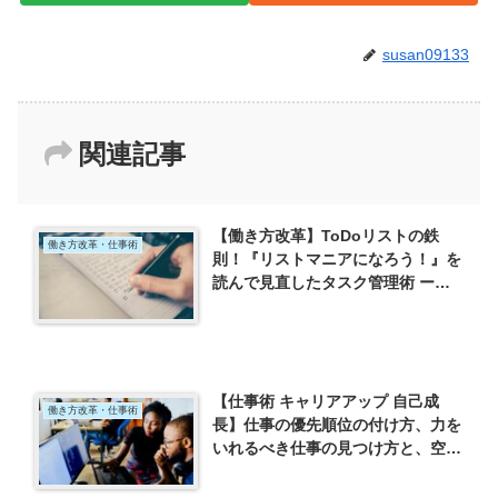
susan09133
関連記事
【働き方改革】ToDoリストの鉄
働き方改革・仕事術
則！『リストマニアになろう！』を
読んで見直したタスク管理術 ー
「リストマニアになろう! 理想の自
分を手に入れる『書きだす』習慣」
（ポーラ・リンツォ）を読んでー
【仕事術 キャリアアップ 自己成
働き方改革・仕事術
長】仕事の優先順位の付け方、力を
いれるべき仕事の見つけ方と、空い
た時間での自分の磨き方 ー「7つの
習慣」（スティーブン・Ｒ・コヴィ