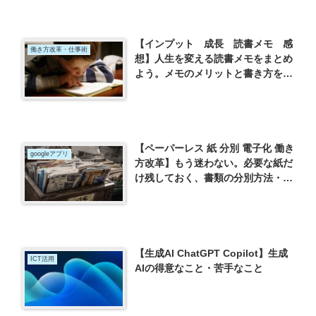
ー）を読んでー
【インプット 成長 読書メモ 感
働き方改革・仕事術
想】人生を変える読書メモをまとめ
よう。メモのメリットと書き方を紹
介
【ペーパーレス 紙 分別 電子化 働き
googleアプリ
方改革】もう迷わない。必要な紙だ
け残しておく、書類の分別方法・保
存方法
【生成AI ChatGPT Copilot】生成
ICT活用
AIの得意なこと・苦手なこと