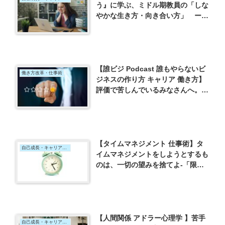
う』に学ぶ、ミドル期教員の「しな
やかな生き方・向き合い方」 ー
「あたらしい旅をはじめよう 変わ
ることを、恐れない。」（松浦弥太
郎）を読んでー
【誰ビジ Podcast 誰もやらないビ
働き方改革・仕事術
ジネスの作り方 キャリア 働き方】
評価で苦しんでいるみなさんへ。気
にしないことが大事ー「#25 兄への
劣等感があった幼少期、多様な友人
に恵まれた中学時代【櫻堂渉のライ
フヒストリー①】」を聞いてー
【タイムマネジメント 仕事術】タ
自己成長・キャリア・ライフプラン
イムマネジメントをしようとするも
のは、一切の望みを捨てよ‐「限り
ある時間の使い方」（オリバー・バ
ークマン）を読んで‐
【人間関係 アドラー心理学 】苦手
自己成長・キャリア・ライフプラン