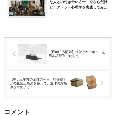
な人との付き合い方ー「今さらだけ
ど、アドラー心理学を実践してみた
らすごかった！ 普通の会社員が人
生を変えた12ヵ月」（小泉健一）を
読んでー
【iPad JIS配列】外付けキーボードを
日本語配列で使おう
【中3 三平方の定理の利用 指導案】
どの直角三角形を使って、立体の対角
線を求めよう！
コメント