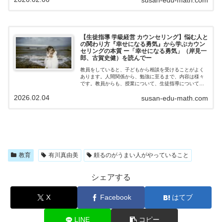
【生徒指導 学級経営 カウンセリング】悩む人と
の関わり方『幸せになる勇気』から学ぶカウン
セリングの本質 ー「幸せになる勇気」（岸見一
郎、古賀史健）を読んでー
教員をしていると、子どもから相談を受けることがよく
あります。人間関係から、勉強に至るまで、内容は様々
です。教員からも、授業について、生徒指導について相
談を受けることもあります。時たま困ってしまうのは、
2026.02.04
susan-edu-math.com
アドバイスが欲しいというので私なりに懸命...
教育
有川真由美
頼るのがうまい人がやっていること
シェアする
X
Facebook
はてブ
LINE
コピー