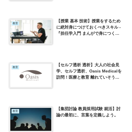
見に書こう ー「世界一やさしい
『才能』の見つけ方 一生ものの自
信が手に入る自己理解メソッド」
（八木仁平）を読んでー
【授業 基本 技術】授業をするため
教育
に絶対身につけておくべきスキル -
『担任学入門 まんがで身につく担
任スキル』を読んで –
【セルフ透析 透析】大人の社会見
教育
学、セルフ透析、Oasis Medicalを
訪問！医療と教育 離れていそうな
２つでも通ずる考えがあることを感
じました。 ー「生命予後が劇的に
改善するセルフ透析」（櫻堂渉）を
読んでー
【集団討論 教員採用試験 就活】討
教育
論の最初に、言葉を定義しよう。