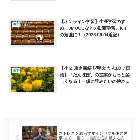
【オンライン学習】生涯学習のすゝ
教育
め JMOOCなどの動画学習、ICT
の勉強に！（2023.09.04追記）
【小２ 東京書籍 説明文 たんぽぽ 国
教育
語】「たんぽぽ」の授業がもっと楽
しくなる！一緒に読みたいの絵本5
選
ストレスを減らすマインドフルネス習
慣 歩く・書く・感謝で心を整える方