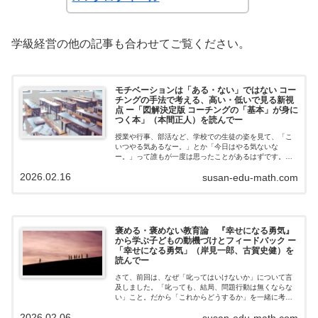
学級経営の他の記事も合わせてご覧ください。
モチベーションは「ある・ない」ではない コー
チングの手法で考える、高い・低いで見る新視
点 ー「図解決定版 コーチングの「基本」が身に
つく本」（本間正人）を読んでー
授業や行事、部活など、学校での生徒の姿を見て、「こ
いつやる気あるなー。」とか「今日はやる気ないな
ー。」って誰もが一度は思ったことがあるはずです。ま
た、指導案などでも「生徒のやる気を引き出せるように
2026.02.16
susan-edu-math.com
〇〇する」なんてことが書いてあることもありま...
褒める・褒めない教育論 『幸せになる勇気』
から学ぶ子どもの動機づけとフィードバック ー
「幸せになる勇気」（岸見一郎、古賀史健）を
読んでー
さて、前回は、なぜ「叱ってはいけないか」について言
及しました。「叱っても、結局、問題行動は無くならな
い」こと。だから「これからどうするか」を一緒に考え
ることが大事と言うことを書きました。もう一個、子育
2026.02.06
susan-edu-math.com
てには「褒めるべきか、褒めないべきか」と...