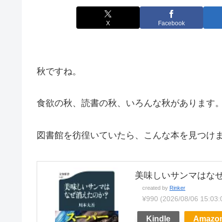
X
Facebook
秋ですね。
食欲の秋、読書の秋、いろんな秋があります
図書館を彷徨いていたら、こんな本を見つけ
美味しいサンマはなぜ消
created by
Rinker
¥990
(2026/08/06 15
Kindle
Amazo