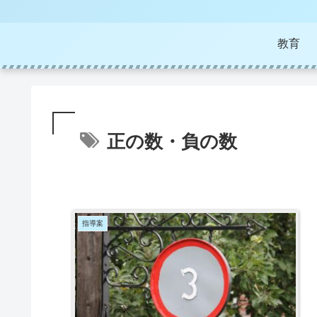
教育
正の数・負の数
指導案