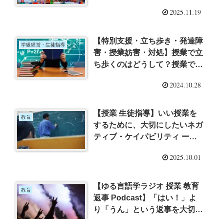
ける ー「こうやって頭のなか
2025.11.19
を言語化する。」（荒木俊哉）
を読んでー
【特別支援・立ち歩き・発達障
学級経営・生徒指導
害・授業妨害・対処】授業で立
ち歩くのはどうして？授業では
どう指導すればいいの？ ー
2024.10.28
「発達が気になる子の教え方
THE BEST」（渡辺道治）を読
んでー
【授業 生徒指導】いい授業を
教育
するために、大切にしたいネガ
ティブ・ケイパビリティ ー
「読む・聞く、まとめる、言葉
2025.10.01
にする」（松尾美里）を読んで
ー
【ゆる言語学ラジオ 授業 教育
教育
返事 Podcast】「はい！」よ
り「うん」という返事を大切に