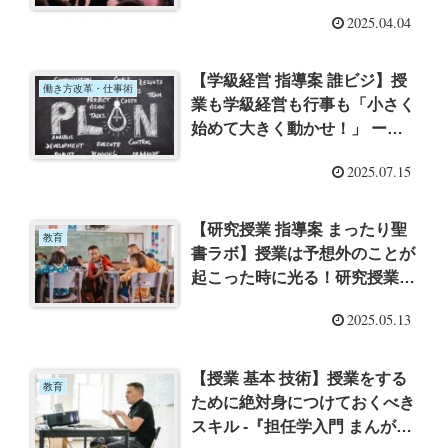
できる授業 ーゆる言語学ラジ
2025.04.04
オ 「はい」と「うん」の違い
を徹底解説します。#399を聞
いてー
【学級経営 指導案 誰ビジ】授
働き方改革・仕事術
業も学級経営も行事も「小さく
始めて大きく動かせ！」 ー
「BIG THINGS どデカいことを
2025.07.15
成し遂げたヤツらはなにをした
のか?」(ベント・フリウビヤ/
ダン・ガードナー/櫻井祐子訳)
【研究授業 指導案 まったり聖
教育
を読んで 誰もやらないビジネ
書ラボ】授業は予想外のことが
スの作り方「＃21 ニッチな新
起こった時に光る！研究授業の
ビジネスのつくり方。『小さな
時は、指導案を捨てよ。そうす
2025.05.13
実験を繰り返し、育てる』」ー
れば、さらにレベルアップでき
る。 ー「まったり聖書ラボ」
『「説教」は聖書由来ではな
【授業 基本 技術】授業をする
教育
い!! プロテスタント教会の偶像
ために絶対身につけておくべき
を斬る。異教まみれのキリスト
スキル -『担任学入門 まんがで
教 #100』を聞いてー