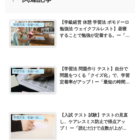
【学級経営 休憩 学習法 ポモドーロ
学習方法・生徒へ伝えたいこと
勉強法 ウェイクフルレスト】昼寝
することで勉強が定着する。ー「最
短の時間で最大の成果を手に入れる
超効率勉強法」（DaiGo）を読んで
ー
【学習法 問題作り テスト】自分で
学習方法・生徒へ伝えたいこと
問題をつくる「クイズ化」で、学習
定着率がアップ！ー「最短の時間で
最大の成果を手に入れる超効率勉強
法」（DaiGo）を読んでー
【入試 テスト 試験】テストの見直
学習方法・生徒へ伝えたいこと
し、ケアレスミス防止で得点アッ
プ！ ー「読むだけで点数が上がる!
東大生が教えるずるいテスト術 ど