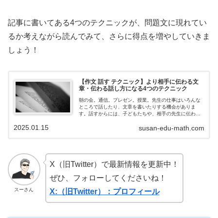
記事に書いてある4つのテクニックが、問題文に現れてい
るか考えながら読んでみて、さらに得点を増やしていきま
しょう！
【作文 話す テクニック】より相手に伝わる文
章・伝わる話し方になる4つのテクニック
朝の会。通信。プレゼン。授業。先生の仕事はいろんな
ところで話したり、文章を書いたりする機会がありま
す。話すからには、子どもたちや、相手の先生に伝わる
ように話をしたいですね。そこで、今回は、相手に伝わ
2025.01.15
susan-edu-math.com
る文章・話し方になる4つのテクニックを紹介...
X（旧Twitter）で最新情報を更新中！
ぜひ、フォローしてくださいね！
スーさん
X:（旧Twitter）：プロフィール