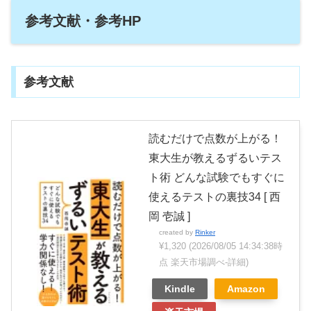
参考文献・参考HP
参考文献
読むだけで点数が上がる！
東大生が教えるずるいテス
ト術 どんな試験でもすぐに
使えるテストの裏技34 [ 西
岡 壱誠 ]
created by
Rinker
¥1,320
(2026/08/05 14:34:38時
点 楽天市場調べ-
詳細)
Kindle
Amazon