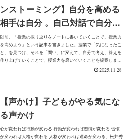
ンストーミング】自分を高める
相手は自分 。自己対話で自分を
高めよう ー「こうやって頭のな
以前、「授業の振り返りをノートに書いていくことで、授業力
を高めよう」という記事を書きました。授業で「気になったこ
かを言語化する。」（荒木俊
と」を見つけ、それを「問い」に変えて、自分で考え、答えを
作り上げていくことで、授業力を磨いていくことを提案しまし
哉）を読んでー
た。問いや答えを...
2025.11.28
【声かけ】子どもがやる気にな
る声かけ
心が変われば行動が変わる 行動が変われば習慣が変わる 習慣
が変われば人格が変わる 人格が変われば運命が変わる」松井秀