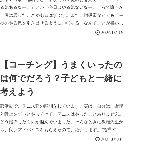
る気あるなー。」とか「今日はやる気ないなー。」って誰もが
グの「基本」が身につく本」
一度は思ったことがあるはずです。また、指導案などでも「生
徒のやる気を引き出せるように〇〇する」なんてことが書いて
（本間正人）を読んでー
あることもありま...
2026.02.16
【コーチング】うまくいったの
は何でだろう？子どもと一緒に
考えよう
部活動で、テニス部の顧問をしています。実は、自分は、野球
と陸上をずっとやってきて、テニスはやったことありません。
どう指導したものか悩んでいました。そんなときに教頭先生か
ら、良いアドバイスをもらえたので、紹介します。”指導す
る”という考えを変...
2023.04.01