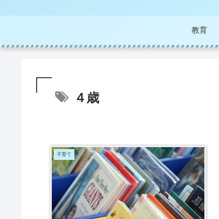
教育
４歳
子育て