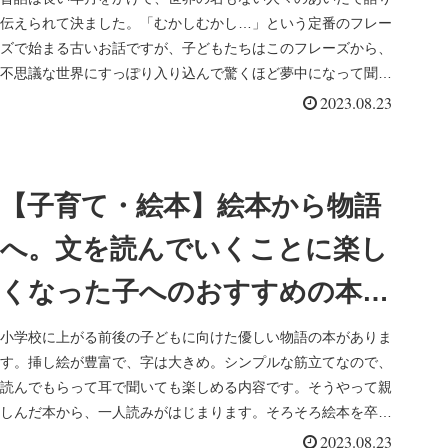
伝えられて決ました。「むかしむかし…」という定番のフレー
ズで始まる古いお話ですが、子どもたちはこのフレーズから、
不思議な世界にすっぽり入り込んで驚くほど夢中になって聞い
ていきます。そし...
2023.08.23
【子育て・絵本】絵本から物語
へ。文を読んでいくことに楽し
くなった子へのおすすめの本
（４・５歳～小学生向け）
小学校に上がる前後の子どもに向けた優しい物語の本がありま
す。挿し絵が豊富で、字は大きめ。シンプルな筋立てなので、
読んでもらって耳で聞いても楽しめる内容です。そうやって親
しんだ本から、一人読みがはじまります。そろそろ絵本を卒業
かなと思ったとき...
2023.08.23