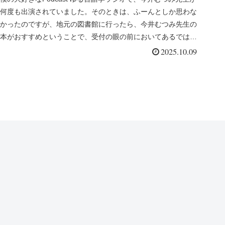
何度も出演されていました。そのときは、ふーんとしか思わな
「『何回説明しても伝わらな
かったのですが、地元の図書館に行ったら、今井むつみ先生の
本がおすすめということで、受付の眼の前においてあるではあ
い』はなぜ起こるのか？ 認知
りません...
2025.10.09
科学が教えるコミュニケーショ
ンの本質と解決策 」（今井むつ
み）、「生成AI時代の言語論」
（大澤真幸、松尾豊）「言語の
本質 ことばはどう生まれ、進化
したか」（今井むつみ、秋田喜
美）を読んでー