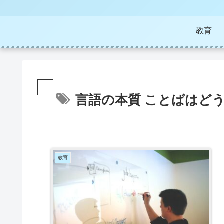
教育
言語の本質 ことばはど
教育