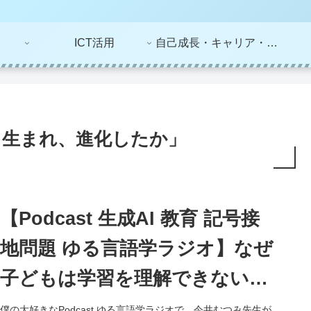
ICT活用
自己成長・キャリア・ライフプラン
う生まれ、進化したか」
【Podcast 生成AI 教育 記号接
地問題 ゆる言語学ラジオ】なぜ
子どもは学習を理解できないの
か。生成AIの問題から考えるー
僕の大好きなPodcast ゆる言語学ラジオで、今井むつみ先生が