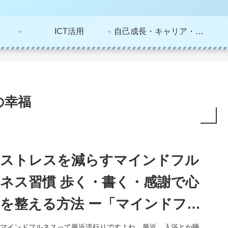
ICT活用
自己成長・キャリア・ライフプラン
の幸福
ストレスを減らすマインドフル
ネス習慣 歩く・書く・感謝で心
を整える方法 ー「マインドフル
ネスこそ最強のクスリ」（山下
マインドフルネスって最近流行りですよね。最近、入浴とか睡