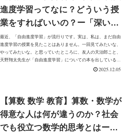
進度学習ってなに？どういう授
業をすればいいの？ー「深い学
びを生む！ 算数科の自由進度
最近、「自由進度学習」が流行りです。実は、私は、まだ自由
進度学習の授業を見たことはありません。一回見てみたいな、
学習」（天野翔太）を読んでー
やってみたいな。と思っていたところに、友人の天治郎こと、
天野翔太先生が「自由進度学習」についての本を出しているで
はありませんか。...
2025.12.05
【算数 数学 教育】算数・数学が
得意な人は何が違うのか？社会
でも役立つ数学的思考とはー