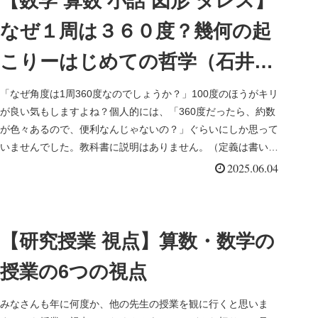
【数学 算数 小話 図形 タレス】
なぜ１周は３６０度？幾何の起
こりーはじめての哲学（石井郁
男）を読んでー
「なぜ角度は1周360度なのでしょうか？」100度のほうがキリ
が良い気もしますよね？個人的には、「360度だったら、約数
が色々あるので、便利なんじゃないの？」ぐらいにしか思って
いませんでした。教科書に説明はありません。（定義は書いて
あります...
2025.06.04
【研究授業 視点】算数・数学の
授業の6つの視点
みなさんも年に何度か、他の先生の授業を観に行くと思いま