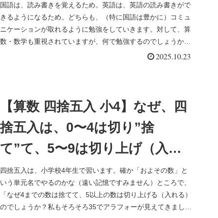
「学校では教えてもらえない超
国語は、読み書きを覚えるため。英語は、英語の読み書きがで
きるようになるため。どちらも、（特に国語は豊かに）コミュ
ディープな算数の教科書」（難
ニケーションが取れるように勉強をしていきます。対して、算
数・数学も重視されていますが、何で勉強するのでしょうか？
波博之）を読んでー
ぶっちゃけ国語よ...
2025.10.23
【算数 四捨五入 小4】なぜ、四
捨五入は、0〜4は切り”捨
て”て、5〜9は切り上げ（入れ
る）のか？ー「学校では教えて
四捨五入は、小学校4年生で習います。確か「およその数」と
いう単元名でやるのかな（遠い記憶ですみません）ところで、
もらえない超ディープな算数の
「なぜ4までの数は捨てて、5以上の数は切り上げる（入れる）
のでしょうか？私もそろそろ35でアラフォーが見えてきまし
教科書」（難波博之）を読んで