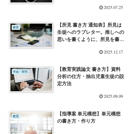
2025.07.25
【所見 書き方 通知表】所見は
教育
生徒へのラブレター。推しへの
思いを書くように、所見を書こ
う ー『好き』を言語化する技
2025.12.17
術 推しの素晴らしさを語りた
いのに『やばい！』しかでてこ
ない」（三宅香帆）を読んでー
【教育実践論文 書き方】資料
学会・研究
分析の仕方・抽出児童生徒の設
定方法
2025.09.09
【指導案 単元構想】単元構想
教育
の書き方・作り方