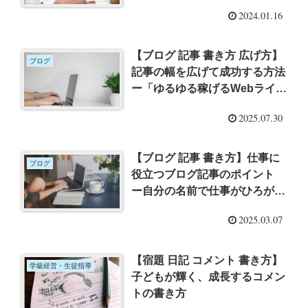
2024.01.16
【ブログ 記事 書き方 広げ方】
ブログ
記事の幅を広げて成功する方法
ー「ゆるゆる稼げるWebライテ
ィングのお仕事はじめかた
2025.07.30
BOOK」（ゆるり）を読んでー
【ブログ 記事 書き方】仕事に
ブログ
役立つブログ記事のポイント
ー自分の名前で仕事がひろがる
「普通」の人のためのSNSの教
2025.03.07
科書（徳力基彦）を読んでー
【宿題 日記 コメント 書き方】
学級経営・生徒指導
子どもが輝く、成長するコメン
トの書き方