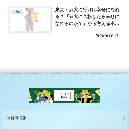
東大・京大に行けば幸せになれ
子育て
る？『京大に合格したら幸せに
なれるのか？』から考える本当
の幸せとは？ ー「京大に合格
2026.06.17
したら幸せになれるのか？ 人
生で大切なことは、つながりの
中にある」（川瀬みどり）を読
んで、TABI SHIRO「#58 国の
衰退は本当に不幸なのか。MC
泉、経済どん底のアルゼンチン
現地ルポ」を聞いてー
運営者情報