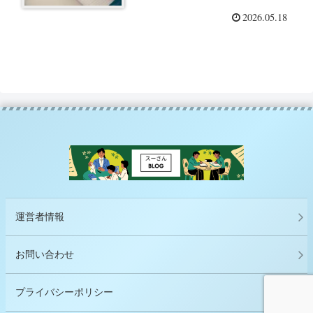
管理術 ー「リストマニアにな
2026.05.18
ろう! 理想の自分を手に入れる
『書きだす』習慣」（ポーラ・
リンツォ）を読んでー
運営者情報
お問い合わせ
プライバシーポリシー