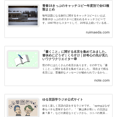
青春18きっぷのキャッチコピー年度別で全63種
類まとめ
毎年話題になる旅行に関するキャッチコピーといえば、
青春18きっぷのポスターに使われるキャッチコピーで
す。1997年からスタートして、20年以上続いている名物
企画ですが、年度別に見ることができなかったの
ruimaeda.com
「書くこと」に関する名言を集めてみました。
箸休めにどうぞ｜くろすけ｜好奇心の先が見た
いワクワクリエイター🧭
世の中にはたくさんの名言があります。その中でも「書
くこと」に関する名言を集めてみました。 現在まで残る
名言には、普遍的なメッセージが秘められているから長
く語り継がれているんだと思います。 書くことに悩むあ
note.com
なたの心を癒やす名言が見つかりますよ...
ゆる言語学ラジオ公式サイト
ゆるく楽しく言語の話をするラジオです。「springはなぜ
春もバネも意味するの？」「『象は鼻が長い』の主語は
象？鼻？」などの身近なトピックから、コトバの奥深さ
を感じましょう！「言語学の二歩くらい手前の知識が身