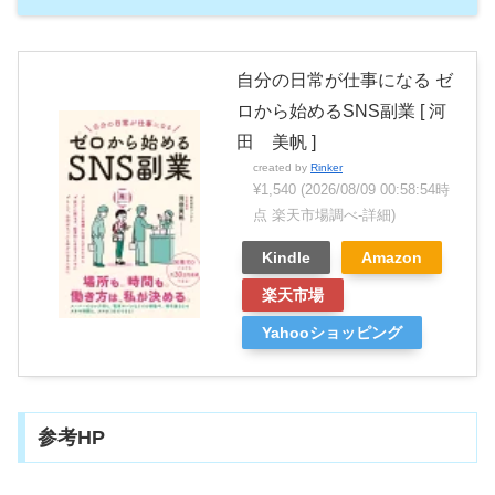
自分の日常が仕事になる ゼ
ロから始めるSNS副業 [ 河
田 美帆 ]
created by
Rinker
¥1,540
(2026/08/09 00:58:54時
点 楽天市場調べ-
詳細)
Kindle
Amazon
楽天市場
Yahooショッピング
参考HP