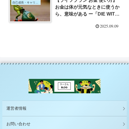
【ライフプラン お金 使い方】
自己成長・キャリア・ライフプラン
お金は体が元気なときに使うか
ら、意味がある ー「DIE WITH
ZERO 人生が豊かになりすぎる
2025.09.09
究極のルール」（ビル・パーキ
ンス）ー
運営者情報
お問い合わせ