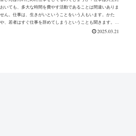
おいても、多大な時間を費やす活動であることは間違いありま
しくみ」（高橋創）を読んで-
せん。仕事は、生きがいということをいう人もいます。かた
や、若者はすぐ仕事を辞めてしまうということも聞きます。ブ
ラック職場、ブラッ...
2025.03.21