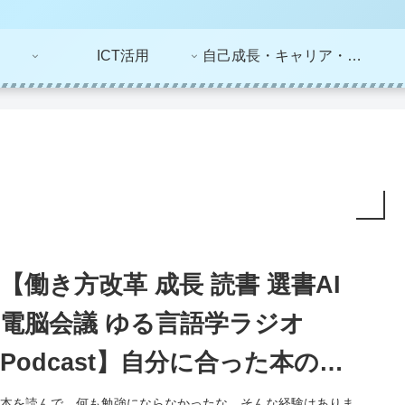
ICT活用
自己成長・キャリア・ライフプラン
【働き方改革 成長 読書 選書AI
電脳会議 ゆる言語学ラジオ
Podcast】自分に合った本の選
び方・見つけ方ー「AIとゆる言
本を読んで、何も勉強にならなかったな。そんな経験はありま