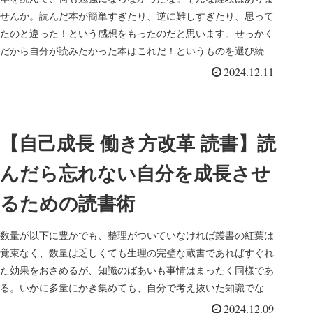
せんか。読んだ本が簡単すぎたり、逆に難しすぎたり、思って
語学ラジオ、選書が上手いのは
たのと違った！という感想をもったのだと思います。せっかく
だから自分が読みたかった本はこれだ！というものを選び続け
どっち？#256」を聞いてー
たいですよね。今...
2024.12.11
【自己成長 働き方改革 読書】読
んだら忘れない自分を成長させ
るための読書術
数量が以下に豊かでも、整理がついていなければ叢書の紅葉は
覚束なく、数量は乏しくても生理の完璧な蔵書であればすぐれ
た効果をおさめるが、知識のばあいも事情はまったく同様であ
る。いかに多量にかき集めても、自分で考え抜いた知識でなけ
ればその価値が疑...
2024.12.09