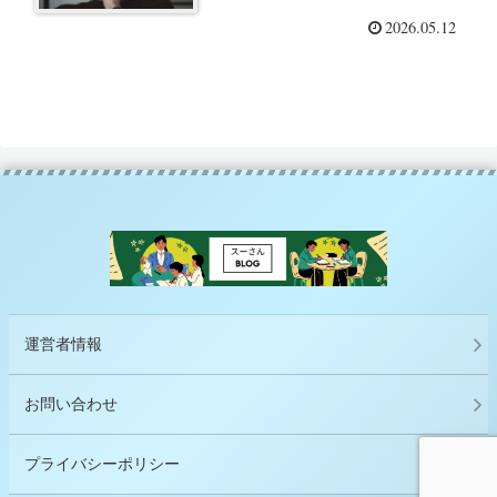
「脱・疲労回復『疲れないしく
2026.05.12
み』をつくる脳の習慣」（梶本
修身）を読んでー
運営者情報
お問い合わせ
プライバシーポリシー