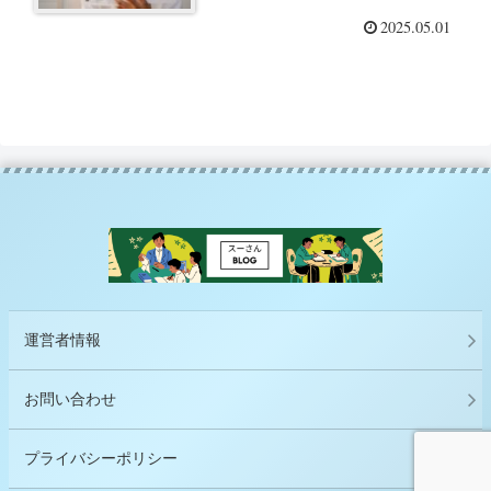
をつけよう–「まんがと図解で
2025.05.01
わかる スティーブン・R・コヴ
ィーの7つの習慣」（スティー
ブン・R・コビー監修）を読ん
で –
運営者情報
お問い合わせ
プライバシーポリシー