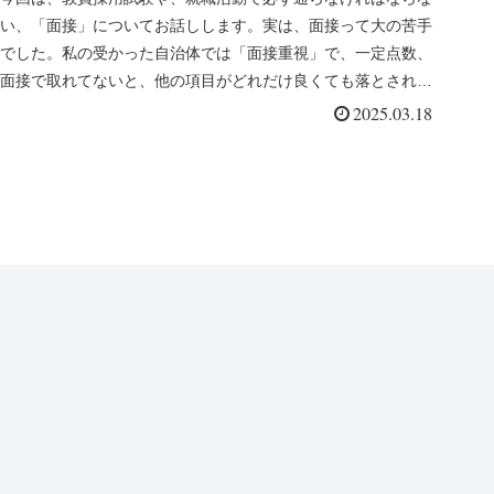
い、「面接」についてお話しします。実は、面接って大の苦手
いた 「生きづらい」がラクに
でした。私の受かった自治体では「面接重視」で、一定点数、
面接で取れてないと、他の項目がどれだけ良くても落とされて
なる メンタルを守る仕事術＆
しまいました（内...
2025.03.18
暮らし方」を読んで-