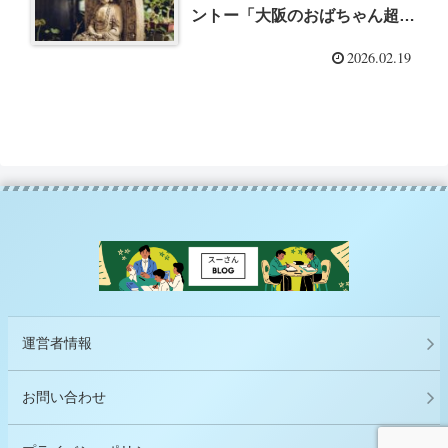
ントー「大阪のおばちゃん超訳
ブッダの言葉」（大阪のおばち
2026.02.19
ゃん井戸端愛好会 、釈 徹宗）
を読んで、「【番外編＃131】
仏教のこと、龍源さんに聞こう
①｜仏教の輪郭をつかむ（全体
像）」を聞いてー
運営者情報
お問い合わせ