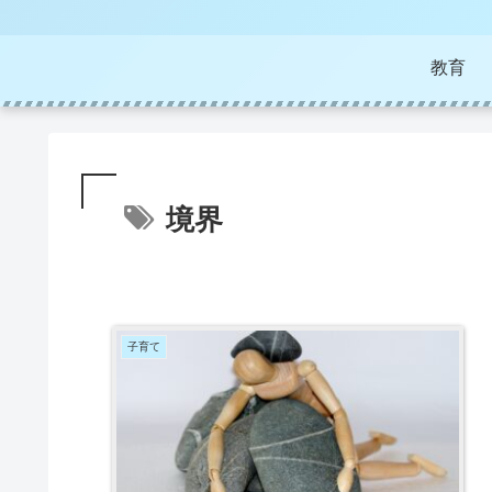
教育
境界
子育て