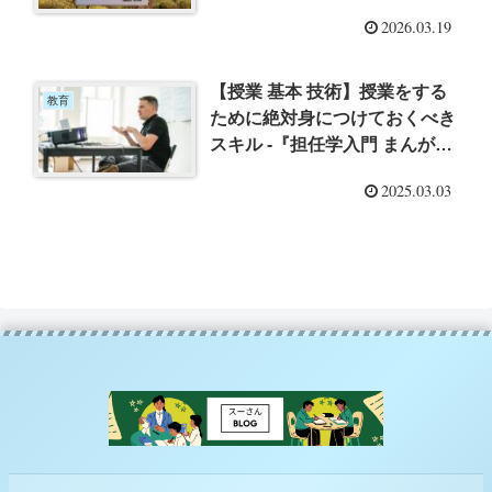
んの作る道徳授業の流れ・発
2026.03.19
問・評価までを一気に理解しよ
う
【授業 基本 技術】授業をする
教育
ために絶対身につけておくべき
スキル -『担任学入門 まんがで
身につく担任スキル』を読んで
2025.03.03
–