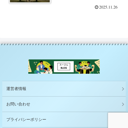
み方 ー「休養学 あなたを疲れ
2025.11.26
から救う」（片野秀樹）を読ん
でー
運営者情報
お問い合わせ
プライバシーポリシー