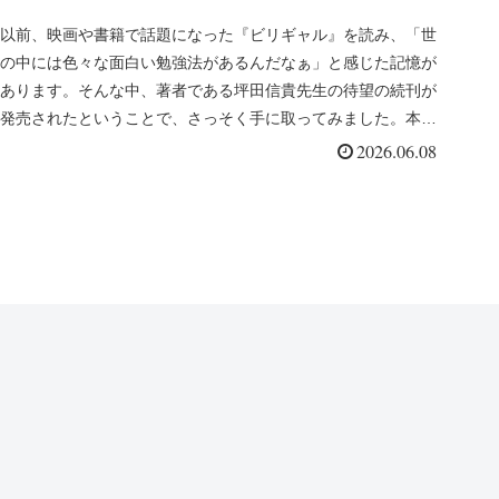
習法と「問いを立てる力」 ー
以前、映画や書籍で話題になった『ビリギャル』を読み、「世
の中には色々な面白い勉強法があるんだなぁ」と感じた記憶が
「勝手な夢を押しつける親を憎
あります。そんな中、著者である坪田信貴先生の待望の続刊が
発売されたということで、さっそく手に取ってみました。本の
む優等生と、東大は無理とバカ
タイトルは、『勝...
2026.06.08
にされた学年ビリが、現役合格
した話」（坪田信貴）を読んで
ー