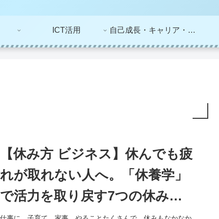
ICT活用
自己成長・キャリア・ライフプラン
【休み方 ビジネス】休んでも疲
れが取れない人へ。「休養学」
で活力を取り戻す7つの休み方
ー「休養学 あなたを疲れから救
仕事に、子育て、家事。やることたくさんで、休みもなかなか