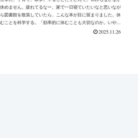
休めません。疲れてるなー、家で一日寝ていたいなと思いなが
う」（片野秀樹）を読んでー
ら図書館を散策していたら、こんな本が目に留まりました。休
むことを科学する。「効率的に休むことも大切なのか。いや
ぁ、ゆっくりしたっ...
2025.11.26