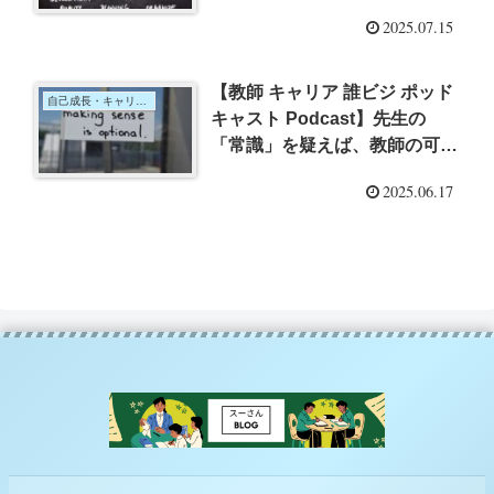
「BIG THINGS どデカいことを
2025.07.15
成し遂げたヤツらはなにをした
のか?」(ベント・フリウビヤ/
ダン・ガードナー/櫻井祐子訳)
【教師 キャリア 誰ビジ ポッド
自己成長・キャリア・ライフプラン
を読んで 誰もやらないビジネ
キャスト Podcast】先生の
スの作り方「＃21 ニッチな新
「常識」を疑えば、教師の可能
ビジネスのつくり方。『小さな
性は無限大にー誰もやらないビ
2025.06.17
実験を繰り返し、育てる』」ー
ジネスの作り方「#12 業界の
『常識』を疑えば、ビジネスの
可能性は無限大に」を聞いてー