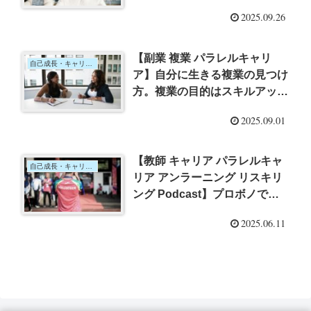
のゆるゆる人生質問箱 – 中高生
2025.09.26
の悩み、質問、雑談に、図書館
職員がお応えします！」（北海
道斜里町立図書館）を読んでー
【副業 複業 パラレルキャリ
自己成長・キャリア・ライフプラン
ア】自分に生きる複業の見つけ
方。複業の目的はスキルアッ
プ！自分が輝く複業を見つけよ
2025.09.01
う。ー「自分らしく働く パラ
レルキャリアのつくり方」（三
原菜央）を読んでー
【教師 キャリア パラレルキャ
自己成長・キャリア・ライフプラン
リア アンラーニング リスキリ
ング Podcast】プロボノでで
きる、パラレルキャリアの作り
2025.06.11
方 ーオンリーワンのキャリア
を手に入れる地方副業リスキリ
ング（杉山直隆）を読んで、超
実践的幸福論「#32 転職する？
勤め上げる？『後悔しないキャ
リア選択』の考え方」を聞いて