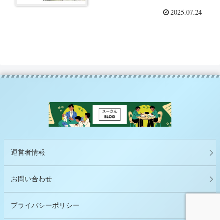
コを5歳娘とお揃いで買ってみ
2025.07.24
たら最高だった話 これぞ、日
本のステテコ。（PR）
運営者情報
お問い合わせ
プライバシーポリシー