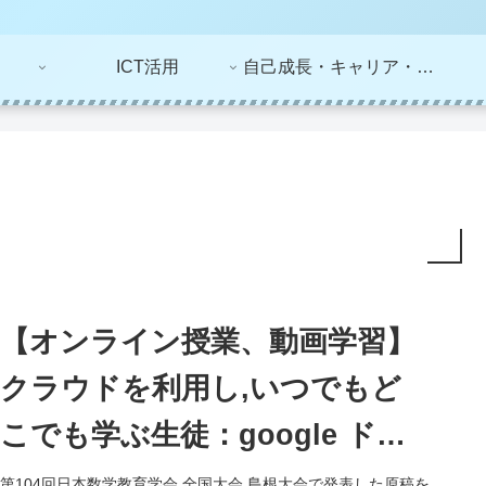
ICT活用
自己成長・キャリア・ライフプラン
【オンライン授業、動画学習】
クラウドを利用し,いつでもど
こでも学ぶ生徒：google ドラ
イブ , googleドキュメントを使
第104回日本数学教育学会 全国大会 島根大会で発表した原稿を