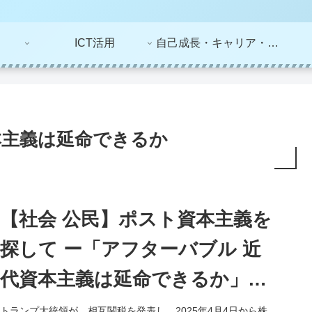
ICT活用
自己成長・キャリア・ライフプラン
本主義は延命できるか
【社会 公民】ポスト資本主義を
探して ー「アフターバブル 近
代資本主義は延命できるか」
（小幡績）を読んでー
トランプ大統領が、相互関税を発表し、2025年4月4日から株