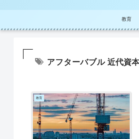
教育
アフターバブル 近代資
教育